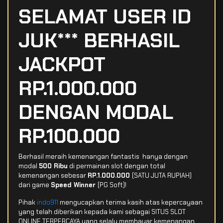
SELAMAT USER ID
JUK*** BERHASIL
JACKPOT
RP.1.000.000
DENGAN MODAL
RP.100.000
Berhasil meraih kemenangan fantastis hanya dengan
modal
500 Ribu
di permainan slot dengan total
kemenangan sebesar
RP.1.000.000
(SATU JUTA RUPIAH)
dari game
Speed Winner
(PG Soft)!
Pihak
indo911
mengucapkan terima kasih atas kepercayaan
yang telah diberikan kepada kami sebagai SITUS SLOT
ONLINE TERPERCAYA yang selalu membayar kemenangan