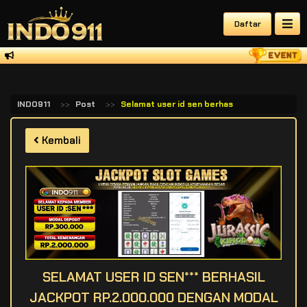
Daftar
INDO911
Post
Selamat user id sen berhasil jackpot rp 2 0
Kembali
SELAMAT USER ID SEN*** BERHASIL
JACKPOT RP.2.000.000 DENGAN MODAL