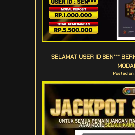
SELAMAT USER ID SEN*** BER
MODAL
Posted on