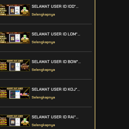
SELAMAT USER ID IOD*...
Selengkapnya
SELAMAT USER ID LOM*...
Selengkapnya
SELAMAT USER ID BOW*...
Selengkapnya
SELAMAT USER ID KOJ*...
Selengkapnya
SELAMAT USER ID RAI*...
Selengkapnya