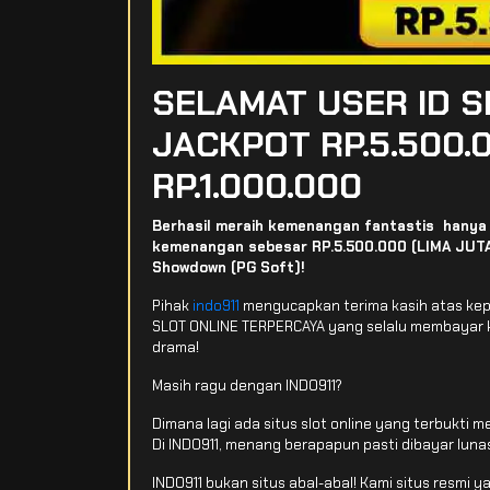
SELAMAT USER ID S
JACKPOT RP.5.500
RP.1.000.000
Berhasil meraih kemenangan fantastis hanya
kemenangan sebesar RP.5.500.000 (LIMA JUTA
Showdown (PG Soft)!
Pihak
indo911
mengucapkan terima kasih atas kep
SLOT ONLINE TERPERCAYA yang selalu membayar 
drama!
Masih ragu dengan INDO911?
Dimana lagi ada situs slot online yang terbukti
Di INDO911, menang berapapun pasti dibayar luna
INDO911 bukan situs abal-abal! Kami situs resmi y