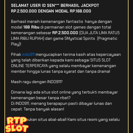
SELAMAT USER ID SEN*** BERHASIL JACKPOT
RP.2.500.000 DENGAN MODAL RP.168.000
Berhasil meraih kemenangan fantastis hanya dengan
modal
168 Ribu
di permainan slot games dengan total
kemenangan sebesar
RP.2.500.000
(DUA JUTA LIMA RATUS
LIMA RIBU RUPIAH) dari game SMystical Spirits
(Pragmatic
Play)!
Pihak
indo911
mengucapkan terima kasih atas kepercayaan
yang telah diberikan kepada kami sebagai SITUS SLOT
ONLINE TERPERCAYA yang selalu membayar kemenangan
member hingga lunas tanpa syarat dan tanpa drama!
Masih ragu dengan INDO911?
Dimana lagi ada situs slot online yang terbukti membayar
kemenangan besar tanpa ribet?
Di INDO911, menang berapapun pasti dibayar lunas dan
cepat. Tanpa banyak alasan!
INDO911 bukan situs abal-abal! Kami situs resmi yang selalu
bayar!