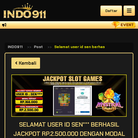
Daftar
INDO911
Post
Selamat user id sen berhasil jackpot rp 2 5
Kembali
SELAMAT USER ID SEN*** BERHASIL
JACKPOT RP.2.500.000 DENGAN MODAL